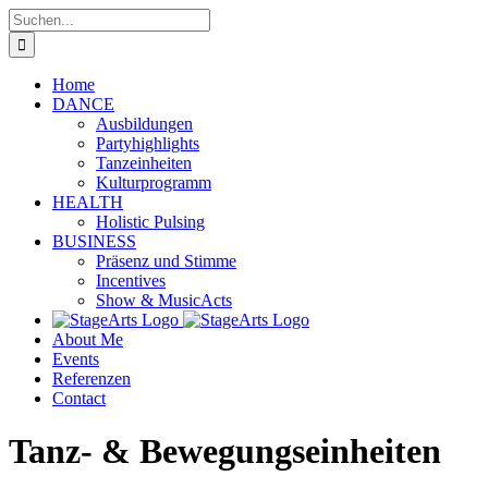
Zum
Suche
Inhalt
nach:
springen
Home
DANCE
Ausbildungen
Partyhighlights
Tanzeinheiten
Kulturprogramm
HEALTH
Holistic Pulsing
BUSINESS
Präsenz und Stimme
Incentives
Show & MusicActs
About Me
Events
Referenzen
Contact
Tanz- & Bewegungseinheiten