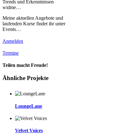
Trends und Erkenntnissen
widme…
Meine aktuellen Angebote und
laufenden Kurse findet ihr unter
Events…
Anmelden
Termine
Teilen macht Freude!
Facebook
Twitter
LinkedIn
Pinterest
E-
Ähnliche Projekte
Mail
LoungeLane
Velvet Voices