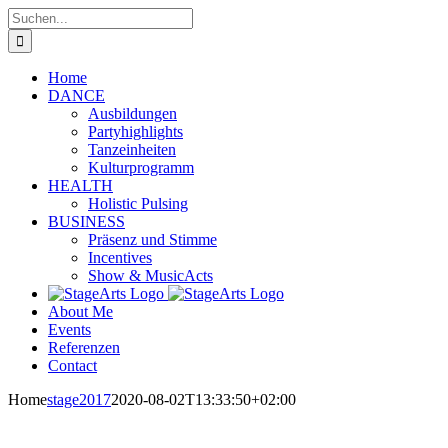
Zum
Suche
Inhalt
nach:
springen
Home
DANCE
Ausbildungen
Partyhighlights
Tanzeinheiten
Kulturprogramm
HEALTH
Holistic Pulsing
BUSINESS
Präsenz und Stimme
Incentives
Show & MusicActs
About Me
Events
Referenzen
Contact
Home
stage2017
2020-08-02T13:33:50+02:00