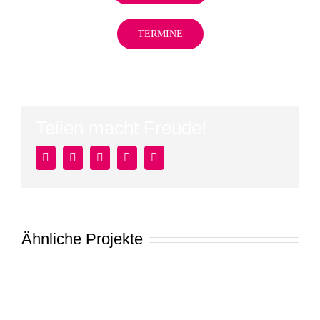
TERMINE
Teilen macht Freude!
Facebook
Twitter
LinkedIn
Pinterest
E-
Mail
Ähnliche Projekte