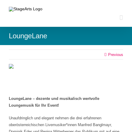
Zum
Inhalt
springen
LoungeLane
Previous
LoungeLane – dezente und musikalisch wertvolle
Loungemusik für Ihr Event!
Unaufdringlich und elegant nehmen die drei erfahrenen
oberösterreichischen Livemusiker*innen Manfred Banglmayr,
Dominik Eder und Regina Mitterberger das Publikum mit auf eine