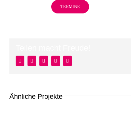
TERMINE
Teilen macht Freude!
Facebook
Twitter
LinkedIn
Pinterest
E-
Mail
Ähnliche Projekte