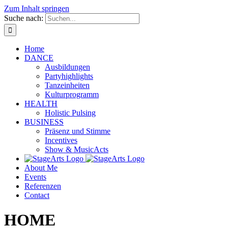
Zum Inhalt springen
Suche nach:
Home
DANCE
Ausbildungen
Partyhighlights
Tanzeinheiten
Kulturprogramm
HEALTH
Holistic Pulsing
BUSINESS
Präsenz und Stimme
Incentives
Show & MusicActs
About Me
Events
Referenzen
Contact
HOME