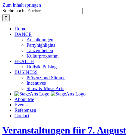
Zum Inhalt springen
Suche nach:
Home
DANCE
Ausbildungen
Partyhighlights
Tanzeinheiten
Kulturprogramm
HEALTH
Holistic Pulsing
BUSINESS
Präsenz und Stimme
Incentives
Show & MusicActs
About Me
Events
Referenzen
Contact
Veranstaltungen für 7. August