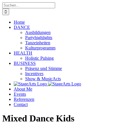
Zum
Suche
Inhalt
nach:
springen
Home
DANCE
Ausbildungen
Partyhighlights
Tanzeinheiten
Kulturprogramm
HEALTH
Holistic Pulsing
BUSINESS
Präsenz und Stimme
Incentives
Show & MusicActs
About Me
Events
Referenzen
Contact
Mixed Dance Kids