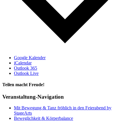
Google Kalender
iCalendar
Outlook 365
Outlook Live
Teilen macht Freude!
Facebook
Twitter
LinkedIn
Pinterest
E-
Veranstaltung-Navigation
Mail
Mit Bewegung & Tanz fröhlich in den Feierabend by
StageArts
Beweglichkeit & Körperbalance