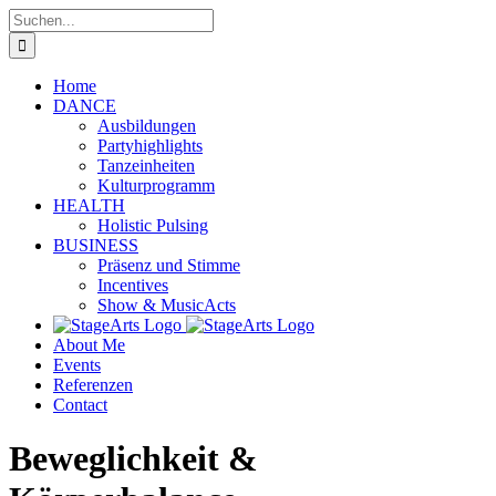
Zum
Suche
Inhalt
nach:
springen
Home
DANCE
Ausbildungen
Partyhighlights
Tanzeinheiten
Kulturprogramm
HEALTH
Holistic Pulsing
BUSINESS
Präsenz und Stimme
Incentives
Show & MusicActs
About Me
Events
Referenzen
Contact
Beweglichkeit &