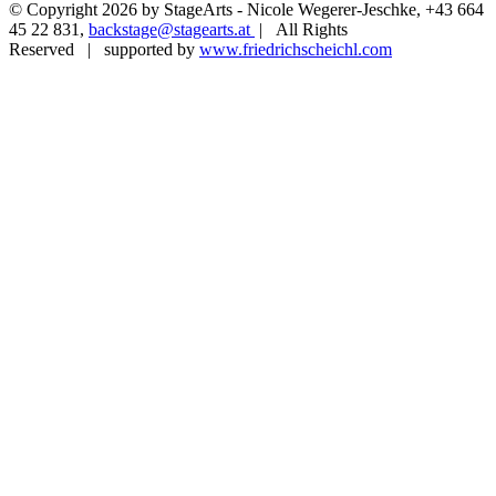
© Copyright
2026 by StageArts - Nicole Wegerer-Jeschke, +43 664
45 22 831,
backstage@stagearts.at
| All Rights
Reserved | supported by
www.friedrichscheichl.com
Facebook
Instagram
Nach
oben