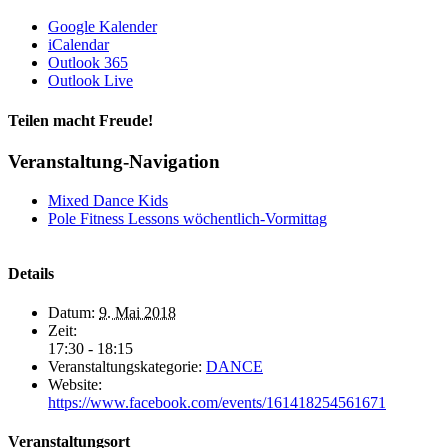
Google Kalender
iCalendar
Outlook 365
Outlook Live
Teilen macht Freude!
Facebook
Twitter
LinkedIn
Pinterest
E-
Veranstaltung-Navigation
Mail
Mixed Dance Kids
Pole Fitness Lessons wöchentlich-Vormittag
Details
Datum:
9. Mai 2018
Zeit:
17:30 - 18:15
Veranstaltungskategorie:
DANCE
Website:
https://www.facebook.com/events/161418254561671
Veranstaltungsort