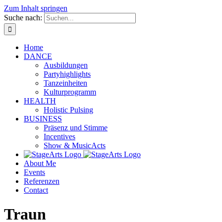
Zum Inhalt springen
Suche nach:
Home
DANCE
Ausbildungen
Partyhighlights
Tanzeinheiten
Kulturprogramm
HEALTH
Holistic Pulsing
BUSINESS
Präsenz und Stimme
Incentives
Show & MusicActs
About Me
Events
Referenzen
Contact
Traun