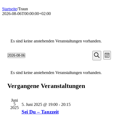
Startseite
/
Traun
2026-08-06T00:00:00+02:00
Es sind keine anstehenden Veranstaltungen vorhanden.
Veransta
Vera
2026-08-06
Monat
Ansic
Suche
Datum
Suche
Navi
wählen.
Kalender
und
Es sind keine anstehenden Veranstaltungen vorhanden.
von
Ansichten
Veranstaltungen
Navigati
Vergangene Veranstaltungen
Juni
5
5. Juni 2025 @ 19:00
-
20:15
2025
Sei Du – Tanzzeit