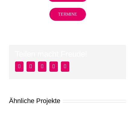
TERMINE
Teilen macht Freude!
Facebook
Twitter
LinkedIn
Pinterest
E-
Mail
Ähnliche Projekte