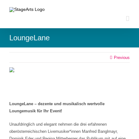
Zum
Inhalt
springen
LoungeLane
Previous
LoungeLane – dezente und musikalisch wertvolle
Loungemusik für Ihr Event!
Unaufdringlich und elegant nehmen die drei erfahrenen
oberösterreichischen Livemusiker*innen Manfred Banglmayr,
Dominik Eder und Regina Mitterberger das Publikum mit auf eine