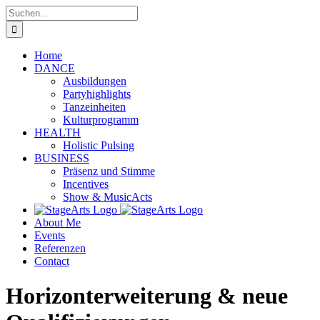
Zum
Suche
Inhalt
nach:
springen
Home
DANCE
Ausbildungen
Partyhighlights
Tanzeinheiten
Kulturprogramm
HEALTH
Holistic Pulsing
BUSINESS
Präsenz und Stimme
Incentives
Show & MusicActs
About Me
Events
Referenzen
Contact
Horizonterweiterung & neue