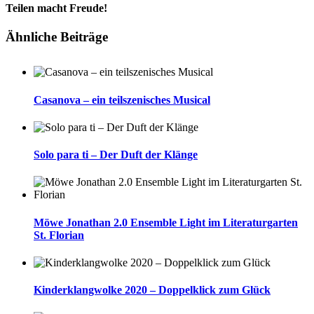
Teilen macht Freude!
Facebook
Twitter
LinkedIn
Pinterest
E-
Ähnliche Beiträge
Mail
Casanova – ein teilszenisches Musical
Solo para ti – Der Duft der Klänge
Möwe Jonathan 2.0 Ensemble Light im Literaturgarten
St. Florian
Kinderklangwolke 2020 – Doppelklick zum Glück