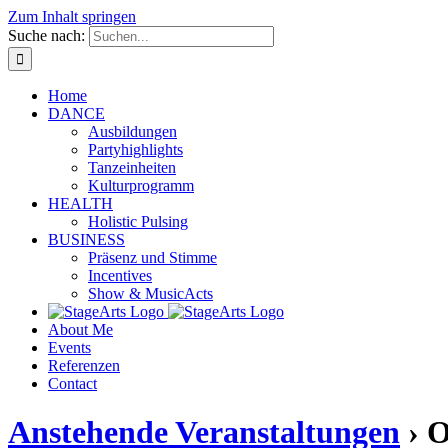
Zum Inhalt springen
Suche nach:
Home
DANCE
Ausbildungen
Partyhighlights
Tanzeinheiten
Kulturprogramm
HEALTH
Holistic Pulsing
BUSINESS
Präsenz und Stimme
Incentives
Show & MusicActs
About Me
Events
Referenzen
Contact
Anstehende Veranstaltungen
› O